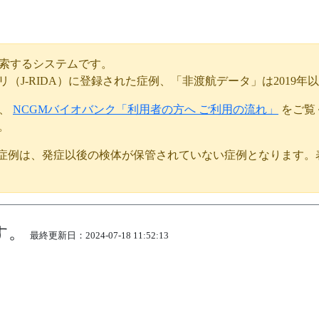
リセット
検索するシステムです。
トリ（J-RIDA）に登録された症例、「非渡航データ」は201
は、
NCGMバイオバンク「利用者の方へ ご利用の流れ」
をご覧
。
る症例は、発症以後の検体が保管されていない症例となります
す。
最終更新日：2024-07-18 11:52:13