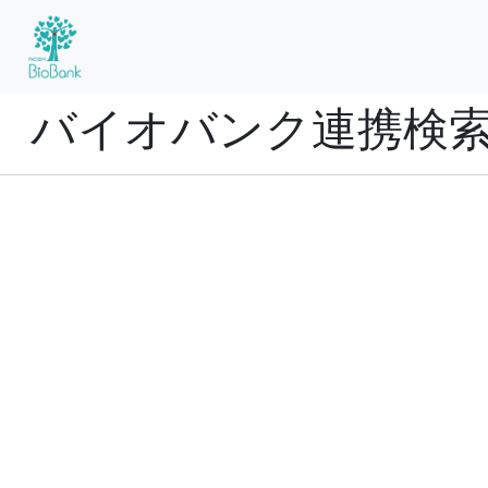
バイオバンク連携検
疾患大分類および名称
疾患名一覧はこちら
主訴